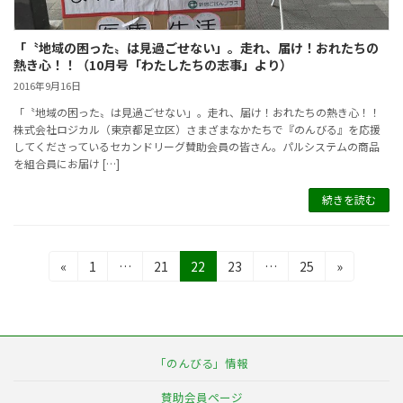
「〝地域の困った〟は見過ごせない」。走れ、届け！おれたちの
熱き心！！（10月号「わたしたちの志事」より）
2016年9月16日
「〝地域の困った〟は見過ごせない」。走れ、届け！おれたちの熱き心！！
株式会社ロジカル（東京都足立区）さまざまなかたちで『のんびる』を応援
してくださっているセカンドリーグ賛助会員の皆さん。パルシステムの商品
を組合員にお届け […]
続きを読む
投
固
固
固
固
固
«
1
…
21
22
23
…
25
»
定
定
定
定
定
稿
ペ
ペ
ペ
ペ
ペ
の
ー
ー
ー
ー
ー
ジ
ジ
ジ
ジ
ジ
ペ
「のんびる」情報
ー
賛助会員ページ