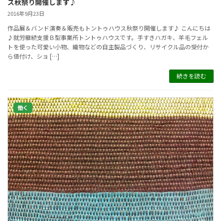
ス秋祭り開催します♪
2016年9月23日
作品展＆バンド演奏＆販売もトントゥハウス秋祭り開催します♪ こんにちは
♪就労継続支援Ｂ型事業所トントゥハウスです。手すきハガキ、羊毛フェル
トを使った可愛い小物、織物などの自主製品づくり、リサイクル品の受付か
ら値付け、ショ […]
続きを読む
働く