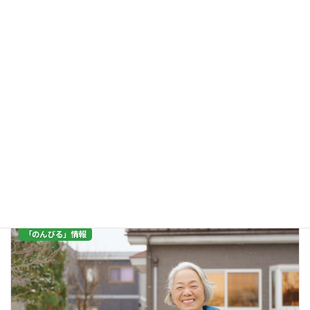
動くヒト「まちに寄り添い、湯を沸かす」海浜あみだ湯労働者協
同組合 代表理事 新谷健太さん
2026年3月13日
しんや・けんた1991年北海道北見市生まれ。金沢美術工芸大学卒業。2017
年、美大時代からの相方・楓大海とともに珠洲市に移住し、ゲストハウス
「仮（ ）-karikakko-」を開業。 移住者コミュニティ中田文化額装店、学
[…]
続きを読む
「のんびる」情報