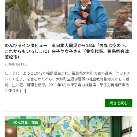
のんびるインタビュー 東日本大震災から15年「おなじ空の下、
これからもいっしょに」庄子ヤウ子さん（會空代表、福島県会津
若松市）
2026年3月13日
しょうじ・ようこ1947年福島県生まれ。福島県大熊町で衣料品店「ニットア
トリエ庄子」を営むかたわら、大熊町生涯学習課の社会教育指導員として裁
縫、生け花、料理を指導。2011年3月の東京電力福島第一原子力発電所事故
に伴う全 […]
続きを読む
「のんびる」情報