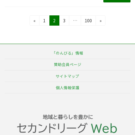
投
固
固
固
固
«
1
2
3
…
100
»
定
定
定
定
稿
ペ
ペ
ペ
ペ
の
ー
ー
ー
ー
ジ
ジ
ジ
ジ
ペ
「のんびる」情報
ー
賛助会員ページ
ジ
サイトマップ
送
個人情報保護
り