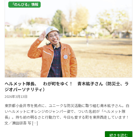
「のんびる」情報
ヘルメット隊長、 わが町をゆく！ 青木紘子さん（防災士、ラ
ジオパーソナリティ）
2026年3月13日
東京都小金井市を拠点に、ユニークな防災活動に取り組む青木紘子さん。白
いヘルメットにオレンジのジャンパー姿で、ついた名前が「ヘルメット隊
長」。持ち前の明るさと行動力で、今日も愛する町を東奔西走しています！
文／濵田研吾 写 […]
続きを読む