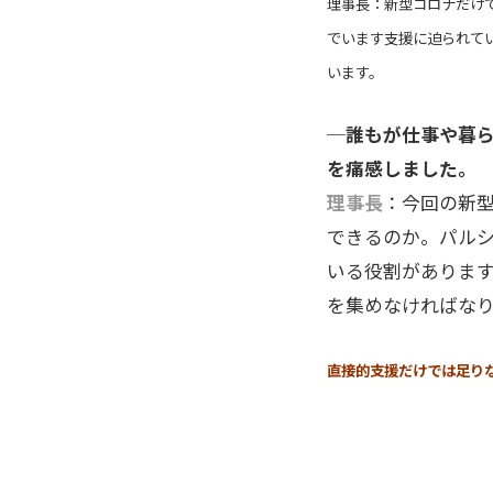
理事長：
新型コロナだけ
でいます支援に迫られて
います。
─誰もが仕事や暮
を痛感しました。
理事長
：今回の新
できるのか。パル
いる役割がありま
を集めなければな
直接的支援だけでは足り