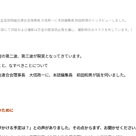
ステム生活協同組合連合会理事長 大信政一に本誌編集長 前田和男がインタビューしました。
本部にて対談および撮影は万全の感染防止策を講じ、撮影時のみマスクを外しています。）
症の第二波、第三波が現実となって
きています。
こと、なすべきことについて
合連合会理事長 大信政一に、本誌編集長 前田和男が話を伺いました。
つために
びかける予定は？」との声がありま
した。その点からまず、お聞かせください