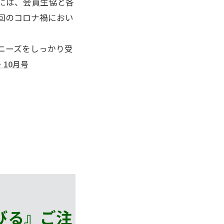
には、会員生協と各
回のコロナ禍におい
ニーズをしっかり受
・10月号
びる』
ご注