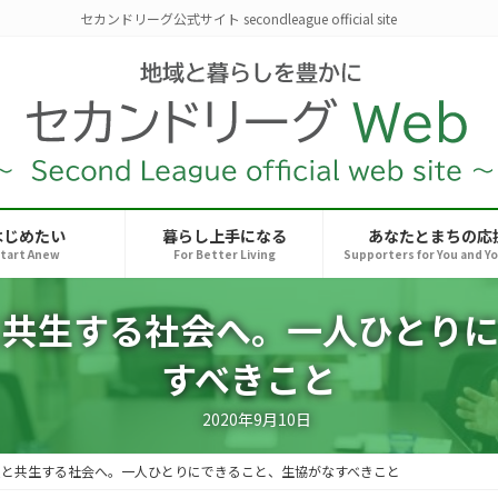
セカンドリーグ公式サイト secondleague official site
はじめたい
暮らし上手になる
あなたとまちの応
tart Anew
For Better Living
Supporters for You and Y
と共生する社会へ。一人ひとりに
すべきこと
2020年9月10日
人と共生する社会へ。一人ひとりにできること、生協がなすべきこと