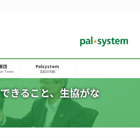
援団
Palsystem
our Town
生協の宅配
できること、生協がな