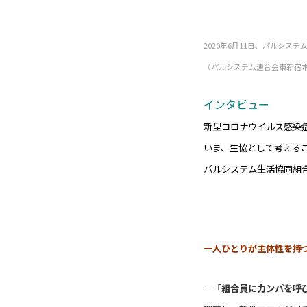
2020年6月11日、パルシ
（パルシステム連合会東新宿
インタビュー
新型コロナウイルス感染
いま、生協として考える
パルシステム生活協同組
一人ひとりが主体性を持
─「組合員にカンパを呼