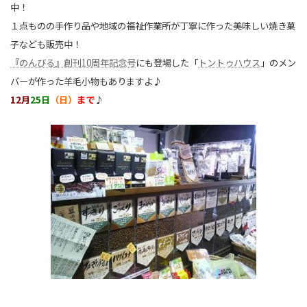
中！
１点ものの手作り品
や地域の福祉作業所が丁寧に作った美味しい焼き菓
子なども販売中！
『のんびる』創刊10周年記念号
にも登場した「
トントゥハウス
」のメン
バーが作った羊毛小物もありますよ♪
12月
25日
（日）
まで
♪