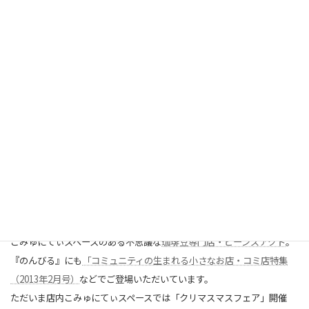
１点ものの手づくり品や美味しいものが大集合♪
ビーンズアクトの
クリ
ス
マ
ス
フェア
開催中です。
こみゅにてぃスペースのある不思議な
珈琲豆専門店・ビーンズアクト
。
『のんびる』にも
「コミュニティの生まれる小さなお店・コミ店特集
（2013年2月号）
などでご登場いただいています。
ただいま店内こみゅにてぃスペースでは「クリマスマスフェア」開催