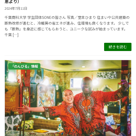
恵より）
2024年7月11日
千葉商科大学 学生団体SONEの皆さん 写真／堂本ひまり 住まいや公共建築の
断熱改修が進むと、冷暖房の省エネが進み、住環境も良くなります。 少しで
も「断熱」を身近に感じてもらおうと、ユニークな試みが始まっています。
千葉 […]
続きを読む
「のんびる」情報