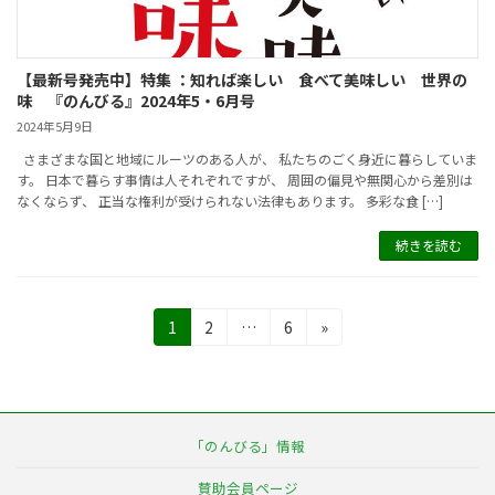
【最新号発売中】特集 ：知れば楽しい 食べて美味しい 世界の
味 『のんびる』2024年5・6月号
2024年5月9日
さまざまな国と地域にルーツのある人が、 私たちのごく身近に暮らしていま
す。 日本で暮らす事情は人それぞれですが、 周囲の偏見や無関心から差別は
なくならず、 正当な権利が受けられない法律もあります。 多彩な食 […]
続きを読む
投
固
固
固
1
2
…
6
»
定
定
定
稿
ペ
ペ
ペ
の
ー
ー
ー
ジ
ジ
ジ
ペ
「のんびる」情報
ー
賛助会員ページ