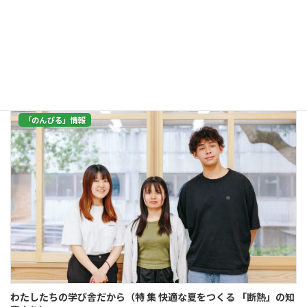
涼しくする方法はいろいろありますが、 今、注目を集めているのが「断熱」
です。 断熱性能（効果）のある部屋や建物は、 屋外の熱や冷気を遮ることに
なり、 夏は暑くなりすぎず、冬は寒くなりすぎません。 そのぶんエアコンな
どの消 […]
続きを読む
「のんびる」情報
わたしたちの学び舎だから（特 集 快適な夏をつくる 「断熱」の知