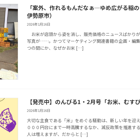
「案外、作れるもんだなぁ─ゆめ広がる稲の
伊勢原市）
2026年1月16日
お米が店頭から姿を消し、販売価格のニュースばかりが
写真が……。かつてマーケティング関連書籍の企画・編
つの間にか、なぜかお米 […]
【発売中】のんびる1・2月号「お米、むす
2026年1月16日
大切な主食である「米」をめぐる騒動は、新しい年を迎
０００円台にまで一時高騰するなか、減反政策を推進す
人は増えますが、だからと […]