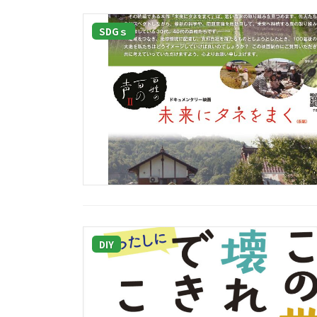
SDGｓ
DIY