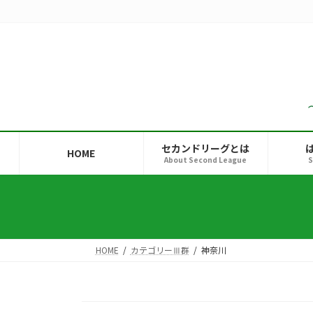
コ
ナ
ン
ビ
テ
ゲ
ン
ー
ツ
シ
へ
ョ
ス
ン
キ
に
ッ
移
セカンドリーグとは
HOME
プ
動
About Second League
S
HOME
カテゴリーⅢ群
神奈川