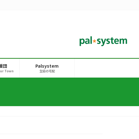
援団
Palsystem
our Town
生協の宅配