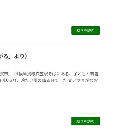
続きを読む
ながる」より）
賀市） JR横須賀線衣笠駅そばにある、子どもと若者
春浅い3月、冷たい雨の降る日でした 文／やまがなお
続きを読む