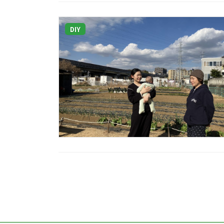
DIY
投
稿
の