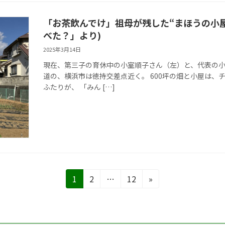
「お茶飲んでけ」祖母が残した“まほうの小屋
べた？」より)
2025年3月14日
現在、第三子の育休中の小室順子さん（左）と、代表の小
道の、横浜市は徳持交差点近く。 600坪の畑と小屋は
ふたりが、 「みん […]
固
固
固
1
2
…
12
»
定
定
定
ペ
ペ
ペ
ー
ー
ー